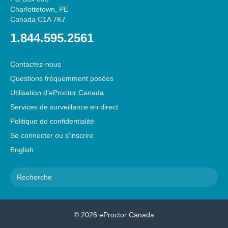
Charlottetown, PE
Canada C1A 7K7
1.844.595.2561
Contactez-nous
Questions fréquemment posées
Utilisation d’eProctor Canada
Services de surveillance en direct
Politique de confidentialité
Se connecter ou s'inscrire
English
S
e
a
r
© 2026 eProctor Canada
c